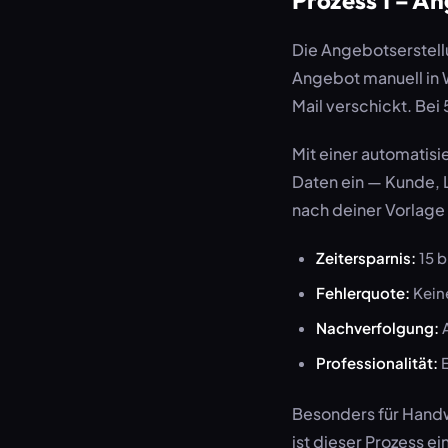
Die Angebotserstellu
Angebot manuell in 
Mail verschickt. Be
Mit einer automatisi
Daten ein — Kunde, 
nach deiner Vorlage 
Zeitersparnis:
15 b
Fehlerquote:
Keine
Nachverfolgung:
A
Professionalität:
E
Besonders für Handw
ist dieser Prozess ei