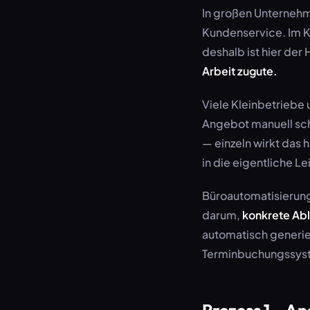
In großen Unternehm
Kundenservice. Im K
deshalb ist hier der
Arbeit zugute.
Viele Kleinbetriebe u
Angebot manuell sc
— einzeln wirkt das 
in die eigentliche Le
Büroautomatisierung
darum,
konkrete Abl
automatisch generier
Terminbuchungssyste
Prozess 1 – An