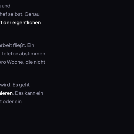
g und
hef selbst. Genau
t der eigentlichen
beit fließt. Ein
r Telefon abstimmen
pro Woche, die nicht
wird. Es geht
nieren
. Das kann ein
t oder ein