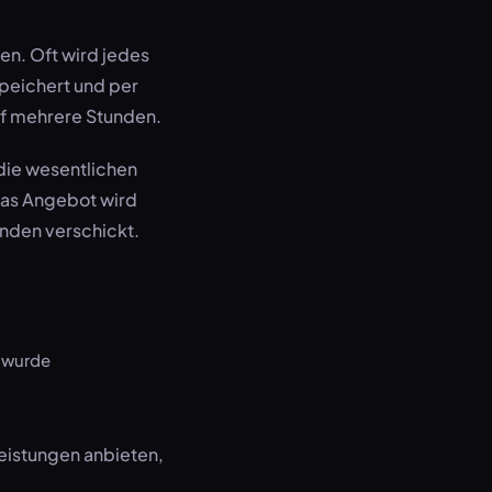
ben. Oft wird jedes
peichert und per
uf mehrere Stunden.
 die wesentlichen
Das Angebot wird
unden verschickt.
 wurde
eistungen anbieten,