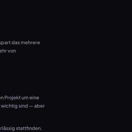
spart das mehrere
mehr von
n Projekt um eine
e wichtig sind — aber
lässig stattfinden.