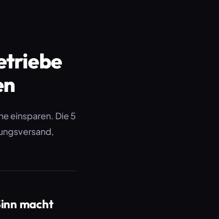
etriebe
en
e einsparen. Die 5
nungsversand,
Sinn macht