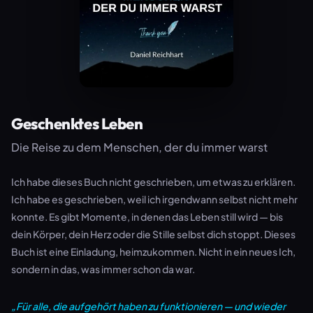
Geschenktes Leben
Die Reise zu dem Menschen, der du immer warst
Ich habe dieses Buch nicht geschrieben, um etwas zu erklären.
Ich habe es geschrieben, weil ich irgendwann selbst nicht mehr
konnte. Es gibt Momente, in denen das Leben still wird — bis
dein Körper, dein Herz oder die Stille selbst dich stoppt. Dieses
Buch ist eine Einladung, heimzukommen. Nicht in ein neues Ich,
sondern in das, was immer schon da war.
„Für alle, die aufgehört haben zu funktionieren — und wieder