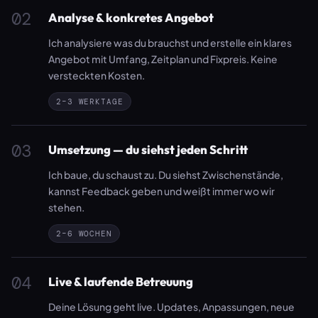
02
Analyse & konkretes Angebot
Ich analysiere was du brauchst und erstelle ein klares
Angebot mit Umfang, Zeitplan und Fixpreis. Keine
versteckten Kosten.
2–3 WERKTAGE
03
Umsetzung — du siehst jeden Schritt
Ich baue, du schaust zu. Du siehst Zwischenstände,
kannst Feedback geben und weißt immer wo wir
stehen.
2–6 WOCHEN
04
Live & laufende Betreuung
Deine Lösung geht live. Updates, Anpassungen, neue