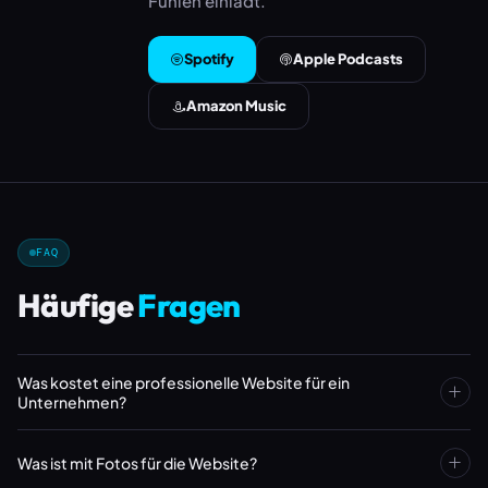
Fühlen einlädt.
Spotify
Apple Podcasts
Amazon Music
FAQ
Häufige
Fragen
Was kostet eine professionelle Website für ein
Unternehmen?
Eine professionelle Firmen-Website startet ab ca. 1.750 €.
Was ist mit Fotos für die Website?
Enthalten sind Konzept, Design, Texte, SEO-Grundoptimierung