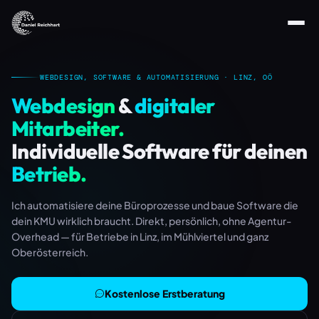
Daniel Reichhart ist ein Webentwickler und Automatisieru
WEBDESIGN, SOFTWARE & AUTOMATISIERUNG · LINZ, OÖ
Webdesign
&
digitaler
Mitarbeiter.
Individuelle Software für deinen
Betrieb.
Ich automatisiere deine Büroprozesse und baue Software die
dein KMU wirklich braucht. Direkt, persönlich, ohne Agentur-
Overhead — für Betriebe in Linz, im Mühlviertel und ganz
Oberösterreich.
Kostenlose Erstberatung