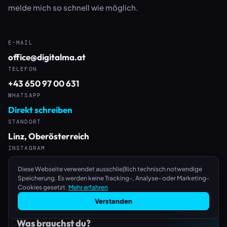
melde mich so schnell wie möglich.
E-MAIL
office@digitalma.at
TELEFON
+43 650 97 00 631
WHATSAPP
Direkt schreiben
STANDORT
Linz, Oberösterreich
INSTAGRAM
@daniel_reichhart_original
Diese Webseite verwendet ausschließlich technisch notwendige
Speicherung. Es werden keine Tracking-, Analyse- oder Marketing-
Cookies gesetzt.
Mehr erfahren
Verstanden
Was brauchst du?