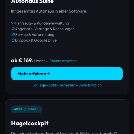
Autohaus Suite
Ihr gesamtes Autohaus in einer Software.
Fahrzeug- & Kundenverwaltung
Angebote, Verträge & Rechnungen
Service & Aufbereitung
Dropbox & Google Drive
ab € 169
/ Monat —
Pakete ansehen
Mehr erfahren
30 Tage kostenlos testen – unverbindlich
PDR / HAGEL
Hagelcockpit
Der nächste Hagel kommt bestimmt. Bist du vorbereitet?